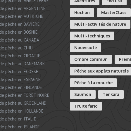
de pêche en ANGLETERRE
Aventures
Exclusif
de pêche en ARGENTINE
Huchon
MasterClass
de pêche en AUTRICHE
de pêche en BAVIÈRE
Multi-activités de nature
de pêche en BOSNIE
Multi-techniques
de pêche au CANADA
de pêche au CHILI
Nouveauté
de pêche en CROATIE
Ombre commun
Prem
 de pêche au DANEMARK
Pêche aux appâts naturels
de pêche en ÉCOSSE
de pêche en ESPAGNE
Pêche à la mouche
de pêche en FINLANDE
Saumon
Tenkara
de pêche en FORÊT NOIRE
de pêche au GROENLAND
Truite fario
de pêche en HOLLANDE
de pêche en ITALIE
de pêche en ISLANDE