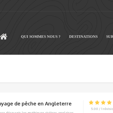
QUI SOMMES NOUS ?
DESTINATIONS
SU
CUEIL
oyage de pêche en Angleterre
5.00 / 1 révisi
ez découvrir les mythiques rivières anglaises