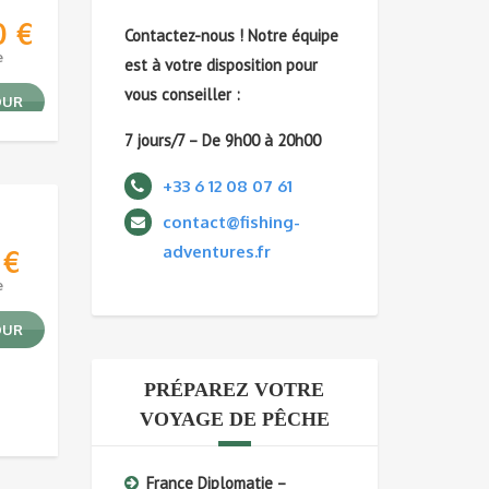
0
€
Contactez-nous !
Notre équipe
e
est à votre disposition pour
vous conseiller :
OUR
7 jours/7 – De 9h00 à 20h00
+33 6 12 08 07 61
contact@fishing-
adventures.fr
0
€
e
OUR
PRÉPAREZ VOTRE
VOYAGE DE PÊCHE
France Diplomatie –