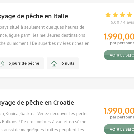
yage de pêche en Italie
5.00 / 4 avis
 pays situé à seulement quelques heures de
1.990,0
nce, figure parmi les meilleures destinations
he du moment ! De superbes rivières riches en
par personn
monidés … Suivez le guide !
VOIR LE SÉJ
5 jours de pêche
6 nuits
D’avril à Octobre
oyage de pêche en Croatie
1.990,0
a, Kupica, Gacka … Venez découvrir les perles
par personn
 Balkans ! De gros ombres à vue et en sèche,
s aussi de magnifiques truites peuplent les
VOIR LE SÉJ