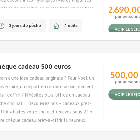
2.690,0
plées de magnifiques truites fario et d'ombres
mmuns ! Suivez notre guide-expert Jean-Pierre
par personn
UDOUX !
3 jours de pêche
4 nuits
VOIR LE SÉJ
Novembre, Décembre
hèque cadeau 500 euros
500,0
oin d'une idée cadeau originale ? Pour Noël, un
par personn
iversaire, un départ en retraite ou simplement
isir d'offrir ? N’hésitez plus, offrez un cadeau
VOIR LE SÉJ
che original ! Découvrez nos « cadeaux prêt-
ffrir » Faites votre choix et recevez sous 24 h
re chèque cadeau prêt-à-offrir ! L’heureux
éficiaire n’aura plus qu’à nous contacter pour
erver la prestation de son