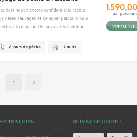
1.590,0
te destination encore confidentielle recèle
par personn
 rivières sauvages et de super parcours pour
pêche à la mouche. Découvrez les meilleurs
VOIR LE SÉJ
ts avec votre guide !
6 jours de pêche
7 nuits
Mai, Juin, Septembre, Octobre
1
2
ESTINATIONS
SUIVEZ LE GUIDE !