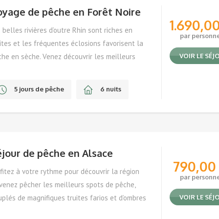
oyage de pêche en Forêt Noire
1.690,0
 belles rivières d’outre Rhin sont riches en
par personn
ites et les fréquentes éclosions favorisent la
he en sèche. Venez découvrir les meilleurs
VOIR LE SÉJ
ots de pêche d'Allemagne !
5 jours de pêche
6 nuits
Avril, Mai, Juin, Septembre
éjour de pêche en Alsace
790,0
fitez à votre rythme pour découvrir la région
par personn
venez pêcher les meilleurs spots de pêche,
plés de magnifiques truites farios et d’ombres
VOIR LE SÉJ
mmuns !