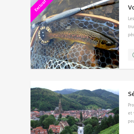
Exclusif
V
Les
tru
pêc
sp
S
Pro
et 
peu
co