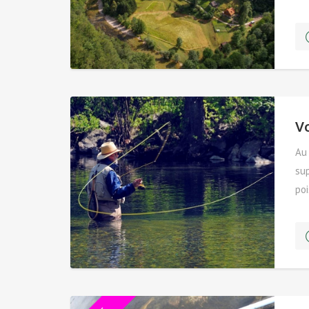
riv
V
Au
sup
poi
pêc