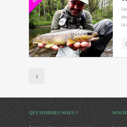
Cet
des
la 
spo
QUI SOMMES NOUS ?
NOS D