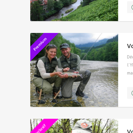
Premium
V
Déc
l’Y
ma
vo
Exclusif
V