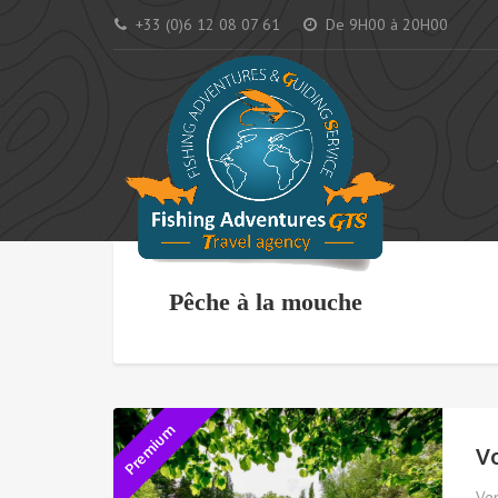
+33 (0)6 12 08 07 61
De 9H00 à 20H00
AC
Pêche à la mouche
Premium
V
Ven