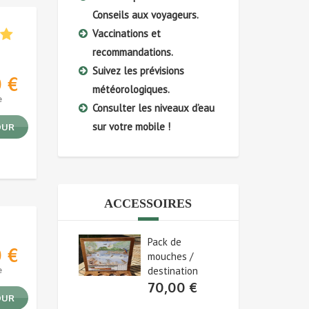
Conseils aux voyageurs.
Vaccinations et
recommandations.
Suivez les prévisions
0
€
météorologiques.
e
Consulter les niveaux d’eau
sur votre mobile !
OUR
ACCESSOIRES
Pack de
0
€
mouches /
e
destination
70,00
€
OUR