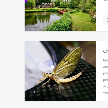
peu
co
CO
C
Bes
ann
pla
pê
à-o
vot
bén
rés