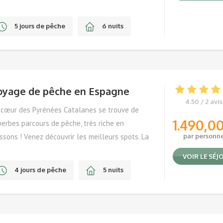
ières de la région.
5 jours de pêche
6 nuits
De Juin à Septembre
oyage de pêche en Espagne
4.50 / 2 avis
 cœur des Pyrénées Catalanes se trouve de
1.490,0
erbes parcours de pêche, très riche en
ssons ! Venez découvrir les meilleurs spots. La
par personn
he y est ouverte toute l’année !
VOIR LE SÉJ
4 jours de pêche
5 nuits
Toute l’année !