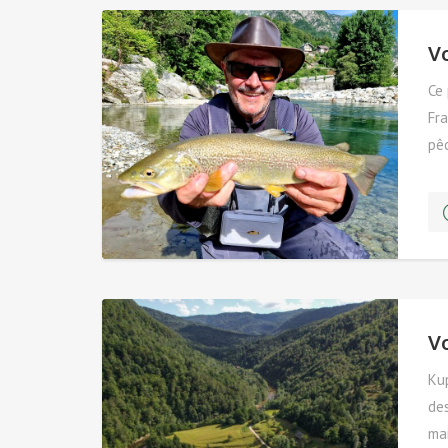
Vo
Ce
Fra
pêc
sal
V
Kup
des
mai