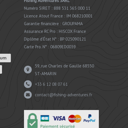
Fishing Adventures SARL
Numéro SIRET : 888 531 365 000 11
Licence Atout France : IM 068210001
Garantie financière : GROUPAMA
Assurance RC Pro : HISCOX France
Diplôme d’État N° : BP 025090121
Carte Pro. N° : 06809ED0039
ium
59, rue Charles de Gaulle 68550
ST-AMARIN
+33 6 12 08 07 61
contact@fishing-adventures.fr