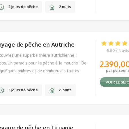
2 jours de pêche
2 nuits
Avril, Mai, Juin, Septembre
oyage de pêche en Autriche
5.00 / 4 avis
ouvrez une superbe rivière autrichienne :
2.390,0
bbs. Un paradis pour la pêche à la mouche ! De
gnifiques ombres et de nombreuses truites
par personn
us y attendent
VOIR LE SÉJ
5 jours de pêche
6 nuits
Mai, Juin, Septembre, Octobre
oyage de pêche en Lituanie