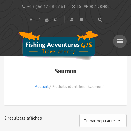
+33 (0)6 12 08 07 61
De 9H00 à 20H00
Saumon
Accueil
Produits identifiés “Saumon”
Trié
2 résultats affichés
Tri par popularité
par