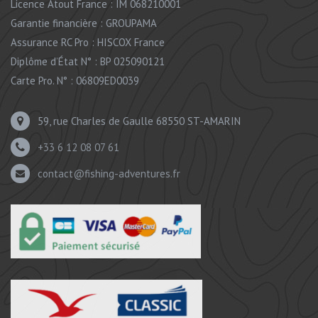
Licence Atout France : IM 068210001
Garantie financière : GROUPAMA
Assurance RC Pro : HISCOX France
Diplôme d’État N° : BP 025090121
Carte Pro. N° : 06809ED0039
59, rue Charles de Gaulle 68550 ST-AMARIN
+33 6 12 08 07 61
contact@fishing-adventures.fr