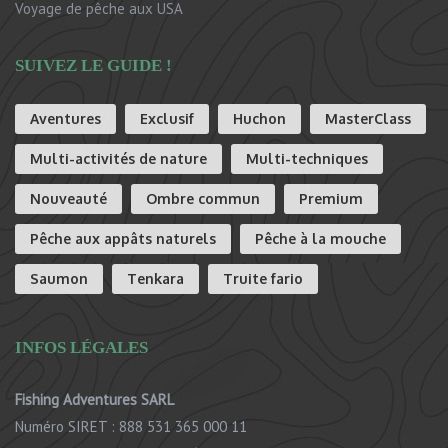
Voyage de pêche aux USA
SUIVEZ LE GUIDE !
Aventures
Exclusif
Huchon
MasterClass
Multi-activités de nature
Multi-techniques
Nouveauté
Ombre commun
Premium
Pêche aux appâts naturels
Pêche à la mouche
Saumon
Tenkara
Truite fario
INFOS LÉGALES
Fishing Adventures SARL
Numéro SIRET : 888 531 365 000 11