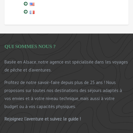
QUI SOMMES NOUS ?
Basée en Alsace, notre agence est spécialisée dans les voyages
de pêche et d’aventures.
Profitez de notre savoir-faire depuis plus de 25 ans ! Nous
proposons sur toutes nos destinations des séjours adaptés à
vos envies et à votre niveau technique, mais aussi à votre
budget ou à vos capacités physiques.
Rejoignez l’aventure et suivez le guide !