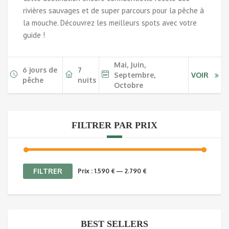
rivières sauvages et de super parcours pour la pêche à
la mouche. Découvrez les meilleurs spots avec votre
guide !
Mai, Juin,
6 jours de
7
Septembre,
VOIR
pêche
nuits
Octobre
FILTRER PAR PRIX
Prix
Prix
FILTRER
Prix :
1.590 €
—
2.790 €
min
max
BEST SELLERS