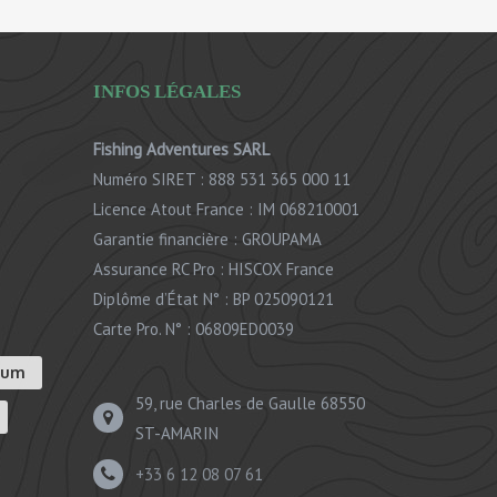
INFOS LÉGALES
Fishing Adventures SARL
Numéro SIRET : 888 531 365 000 11
Licence Atout France : IM 068210001
Garantie financière : GROUPAMA
Assurance RC Pro : HISCOX France
Diplôme d’État N° : BP 025090121
Carte Pro. N° : 06809ED0039
ium
59, rue Charles de Gaulle 68550
ST-AMARIN
+33 6 12 08 07 61