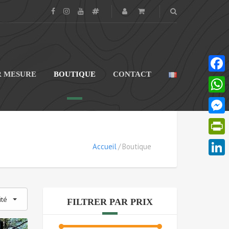
R MESURE
BOUTIQUE
CONTACT
Faceb
What
Messe
PrintF
Accueil
Boutique
Linke
ité
FILTRER PAR PRIX