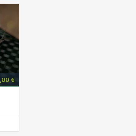
,00
€