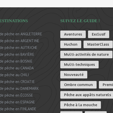
ESTINATIONS
SUIVEZ LE GUIDE !
de pêche en ANGLETERRE
Aventures
Exclusif
de pêche en ARGENTINE
Huchon
MasterClass
de pêche en AUTRICHE
de pêche en BAVIÈRE
Multi-activités de nature
de pêche en BOSNIE
Multi-techniques
de pêche au CANADA
de pêche au CHILI
Nouveauté
de pêche en CROATIE
Ombre commun
Prem
 de pêche au DANEMARK
Pêche aux appâts naturels
de pêche en ÉCOSSE
de pêche en ESPAGNE
Pêche à la mouche
de pêche en FINLANDE