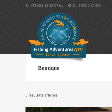
+33 (0)6 12 08 07 61
De 9H00 à 20H00
AC
Boutique
Trié
5 résultats affichés
par
popularité