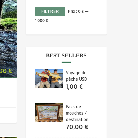
Prix
Prix
FILTRER
Prix :
0 €
—
min
max
1.000 €
BEST SELLERS
,00
€
Voyage de
pêche USD
1,00
€
Pack de
mouches /
destination
70,00
€