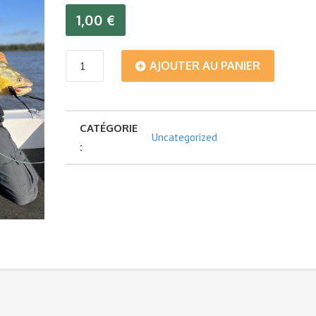
1,00
€
quantité
AJOUTER AU PANIER
de
CATÉGORIE
Voyage
Uncategorized
:
de
pêche
USD