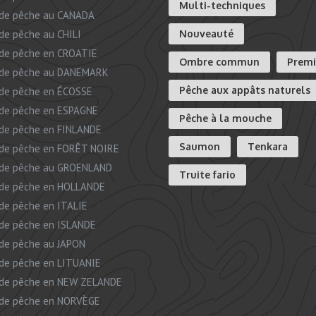
Multi-techniques
de pêche au CANADA
de pêche au CHILI
Nouveauté
de pêche en CROATIE
Ombre commun
Prem
 de pêche au DANEMARK
Pêche aux appâts naturels
de pêche en ÉCOSSE
de pêche en ESPAGNE
Pêche à la mouche
de pêche en FINLANDE
Saumon
Tenkara
de pêche en FORÊT NOIRE
de pêche au GROENLAND
Truite fario
de pêche en HOLLANDE
de pêche en ITALIE
de pêche en ISLANDE
de pêche au JAPON
de pêche en LITUANIE
de pêche en NEW ZELANDE
de pêche en NORVÈGE