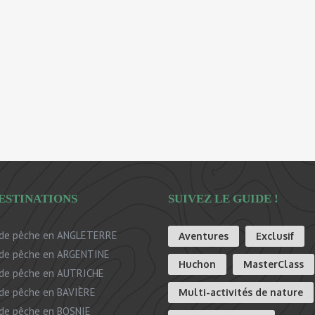
ESTINATIONS
SUIVEZ LE GUIDE !
de pêche en ANGLETERRE
Aventures
Exclusif
de pêche en ARGENTINE
Huchon
MasterClass
de pêche en AUTRICHE
de pêche en BAVIÈRE
Multi-activités de nature
de pêche en BOSNIE