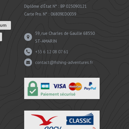
Diplôme d’État N° : BP 025090121
Carte Pro. N° : 06809ED0039
ium
59, rue Charles de Gaulle 68550
ST-AMARIN
+33 6 12 08 07 61
contact@fishing-adventures.fr