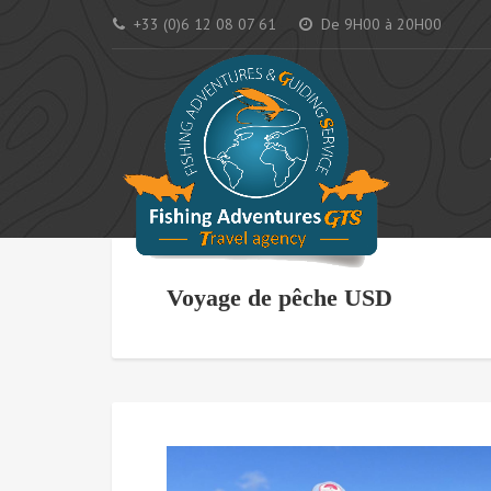
+33 (0)6 12 08 07 61
De 9H00 à 20H00
AC
Voyage de pêche USD