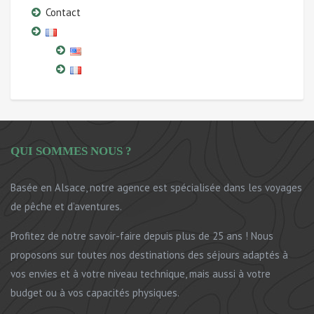
Contact
QUI SOMMES NOUS ?
Basée en Alsace, notre agence est spécialisée dans les voyages
de pêche et d’aventures.
Profitez de notre savoir-faire depuis plus de 25 ans ! Nous
proposons sur toutes nos destinations des séjours adaptés à
vos envies et à votre niveau technique, mais aussi à votre
budget ou à vos capacités physiques.