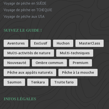
Voyage de pêche en SUÈDE
Voyage de pêche en TCHEQUIE
Voyage de pêche aux USA
SUIVEZ LE GUIDE !
Aventures
Exclusif
Huchon
MasterClass
Multi-activités de nature
Multi-techniques
Nouveauté
Ombre commun
Premium
Pêche aux appâts naturels
Pêche à la mouche
Saumon
Tenkara
Truite fario
INFOS LÉGALES