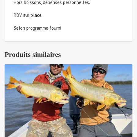
Hors boissons, dépenses personnelles.
au
RDV sur place.
17
Selon programme fourni
mai
2025
Produits similaires
(Solde
à
payer)