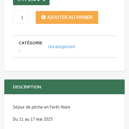
quantité
AJOUTER AU PANIER
de
CATÉGORIE
Séjour
Uncategorized
:
de
pêche
Forêt
DESCRIPTION
Noire
Séjour de pêche en Forêt Noire.
-
Du 11 au 17 mai 2025
11