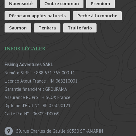
Nouveauté
Ombre commun
Premium
Pêche aux appâts naturels
Pêche à la mouche
Saumon
Tenkara
Truite fario
INFOS LÉGALES
Fishing Adventures SARL
Numéro SIRET : 888 531 365 000 11
Licence Atout France : IM 068210001
Garantie financière : GROUPAMA
Assurance RC Pro : HISCOX France
Diplôme d’État N° : BP 025090121
Carte Pro. N° : 06809ED0039
59, rue Charles de Gaulle 68550 ST-AMARIN