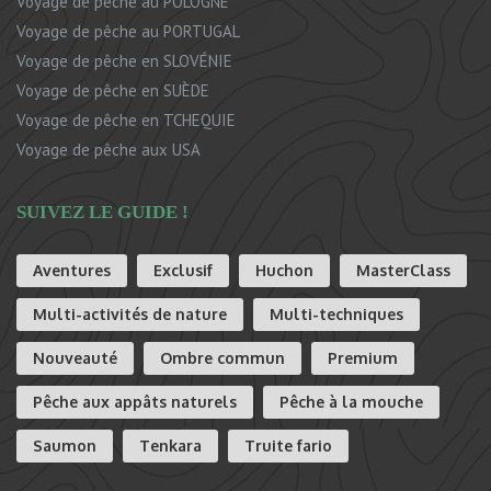
Voyage de pêche au POLOGNE
Voyage de pêche au PORTUGAL
Voyage de pêche en SLOVÉNIE
Voyage de pêche en SUÈDE
Voyage de pêche en TCHEQUIE
Voyage de pêche aux USA
SUIVEZ LE GUIDE !
Aventures
Exclusif
Huchon
MasterClass
Multi-activités de nature
Multi-techniques
Nouveauté
Ombre commun
Premium
Pêche aux appâts naturels
Pêche à la mouche
Saumon
Tenkara
Truite fario