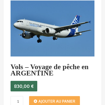
Vols – Voyage de pêche en
ARGENTINE
830,00
€
quantité
AJOUTER AU PANIER