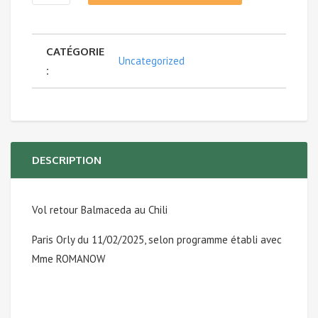
de
CATÉGORIE
Vols
Uncategorized
:
-
Voyage
de
DESCRIPTION
pêche
Vol retour Balmaceda au Chili
en
Paris Orly du 11/02/2025, selon programme établi avec
ARGENTINE
Mme ROMANOW