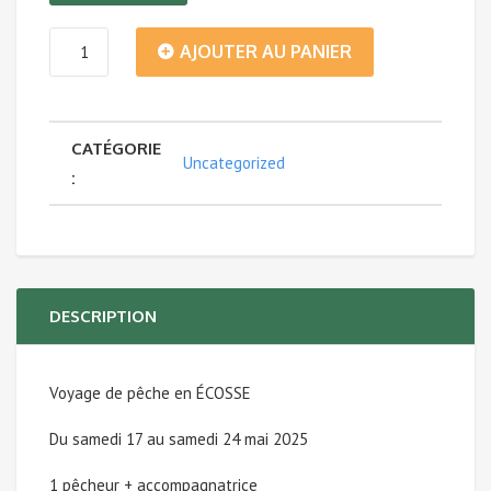
quantité
AJOUTER AU PANIER
de
CATÉGORIE
Voyage
Uncategorized
:
de
pêche
en
DESCRIPTION
ÉCOSSE
Voyage de pêche en ÉCOSSE
du
Du samedi 17 au samedi 24 mai 2025
17
1 pêcheur + accompagnatrice