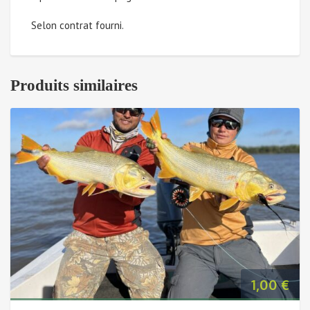
au
Selon contrat fourni.
24
mai
Produits similaires
2025
(Solde
à
payer
-
Patrick
1,00
€
C.)