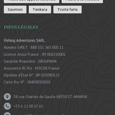
Saumon
Tenkara
Truite fario
INFOS LÉGALES
Fishing Adventures SARL
Numéro SIRET : 888 531 365 000 11
Licence Atout France : IM 068210001
Garantie financière : GROUPAMA
Assurance RC Pro : HISCOX France
Diplôme d’État N° : BP 025090121
Carte Pro. N° : 06809ED0039
59, rue Charles de Gaulle 68550 ST-AMARIN
+33 6 12 08 07 61