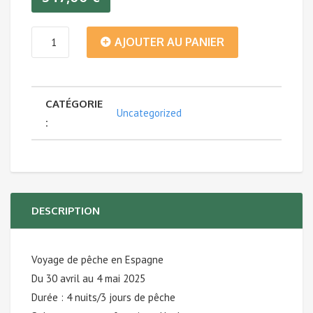
quantité
AJOUTER AU PANIER
de
CATÉGORIE
Voyage
Uncategorized
:
de
pêche
en
DESCRIPTION
ESPAGNE
Voyage de pêche en Espagne
-
Du 30 avril au 4 mai 2025
Du
Durée : 4 nuits/3 jours de pêche