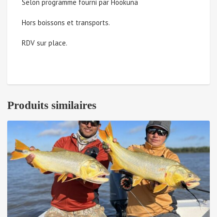
Selon programme fourni par Hookuna
30
Hors boissons et transports.
avril
RDV sur place.
au
4
mai
Produits similaires
2025
(Solde
à
payer)