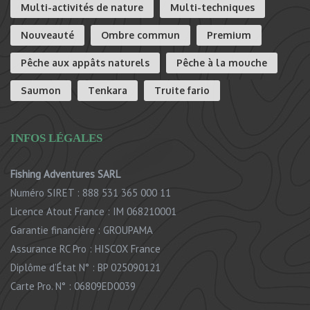
Multi-activités de nature
Multi-techniques
Nouveauté
Ombre commun
Premium
Pêche aux appâts naturels
Pêche à la mouche
Saumon
Tenkara
Truite fario
INFOS LÉGALES
Fishing Adventures SARL
Numéro SIRET : 888 531 365 000 11
Licence Atout France : IM 068210001
Garantie financière : GROUPAMA
Assurance RC Pro : HISCOX France
Diplôme d’État N° : BP 025090121
Carte Pro. N° : 06809ED0039