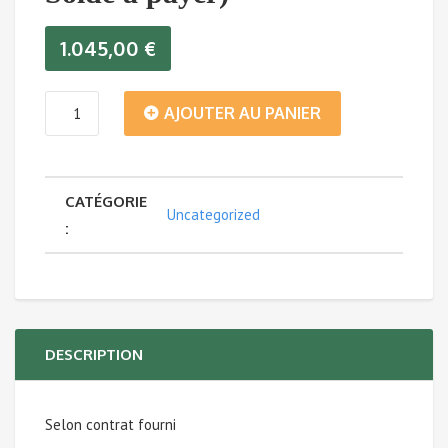
1.045,00
€
quantité
AJOUTER AU PANIER
de
CATÉGORIE
Voyage
Uncategorized
:
de
pêche
en
DESCRIPTION
FORET
Selon contrat fourni
NOIRE