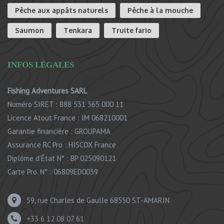
Pêche aux appâts naturels
Pêche à la mouche
Saumon
Tenkara
Truite fario
INFOS LÉGALES
Fishing Adventures SARL
Numéro SIRET : 888 531 365 000 11
Licence Atout France : IM 068210001
Garantie financière : GROUPAMA
Assurance RC Pro : HISCOX France
Diplôme d’État N° : BP 025090121
Carte Pro. N° : 06809ED0039
59, rue Charles de Gaulle 68550 ST-AMARIN
+33 6 12 08 07 61