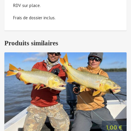
RDV sur place.
du
Frais de dossier inclus.
15
au
Produits similaires
21
juin
2025
(Michel
R
-
Solde
1,00
€