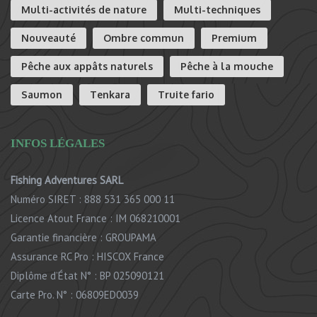
Multi-activités de nature
Multi-techniques
Nouveauté
Ombre commun
Premium
Pêche aux appâts naturels
Pêche à la mouche
Saumon
Tenkara
Truite fario
INFOS LÉGALES
Fishing Adventures SARL
Numéro SIRET : 888 531 365 000 11
Licence Atout France : IM 068210001
Garantie financière : GROUPAMA
Assurance RC Pro : HISCOX France
Diplôme d’État N° : BP 025090121
Carte Pro. N° : 06809ED0039