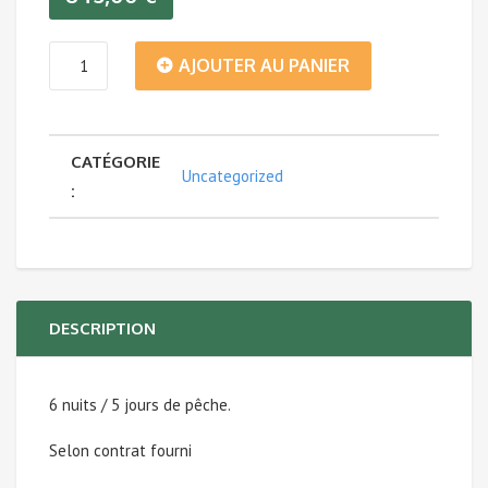
quantité
AJOUTER AU PANIER
de
CATÉGORIE
Voyage
Uncategorized
:
de
pêche
en
DESCRIPTION
FORET
6 nuits / 5 jours de pêche.
NOIRE
Selon contrat fourni
du