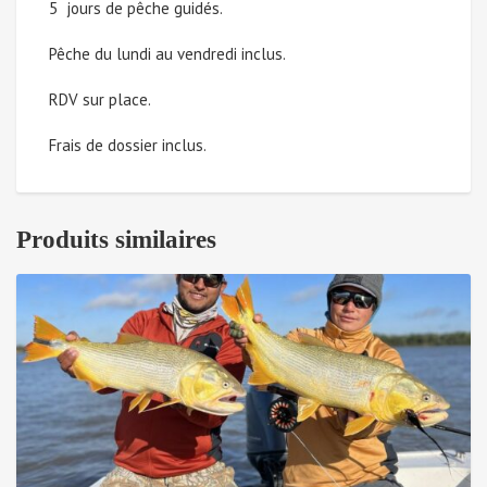
5 jours de pêche guidés.
25
Pêche du lundi au vendredi inclus.
au
RDV sur place.
31
Frais de dossier inclus.
mai
2025
Produits similaires
(Solde
à
payer)