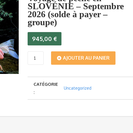
SLOVÉNIE – Septembre
2026 (solde à payer –
groupe)
945,00
€
quantité
AJOUTER AU PANIER
de
CATÉGORIE
Voyage
Uncategorized
:
de
pêche
en