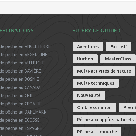
ESTINATIONS
SUIVEZ LE GUIDE !
de pêche en ANGLETERRE
Aventures
Exclusif
de pêche en ARGENTINE
Huchon
MasterClass
de pêche en AUTRICHE
de pêche en BAVIÈRE
Multi-activités de nature
de pêche en BOSNIE
Multi-techniques
de pêche au CANADA
de pêche au CHILI
Nouveauté
de pêche en CROATIE
Ombre commun
Prem
 de pêche au DANEMARK
Pêche aux appâts naturels
de pêche en ÉCOSSE
de pêche en ESPAGNE
Pêche à la mouche