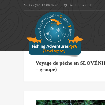
+33 (0)6 12 08 07 61
De 9H00 à 20H00
AC
Voyage de pêche en SLOVÉNIE 
– groupe)