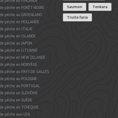
de pêche en FINLANDE
Saumon
Tenkara
de pêche en FORÊT NOIRE
de pêche au GROENLAND
Truite fario
de pêche en HOLLANDE
de pêche en ITALIE
de pêche en ISLANDE
de pêche au JAPON
de pêche en LITUANIE
de pêche en NEW ZELANDE
de pêche en NORVÈGE
de pêche au PAYS DE GALLES
de pêche au POLOGNE
de pêche au PORTUGAL
de pêche en SLOVÉNIE
de pêche en SUÈDE
de pêche en TCHEQUIE
de pêche aux USA