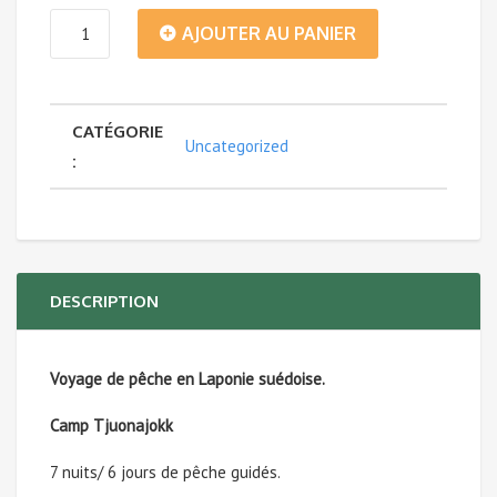
quantité
AJOUTER AU PANIER
de
CATÉGORIE
Voyage
Uncategorized
:
de
pêche
en
DESCRIPTION
SUÈDE
Voyage de pêche en Laponie suédoise.
-
Camp Tjuonajokk
Du
7 nuits/ 6 jours de pêche guidés.
4