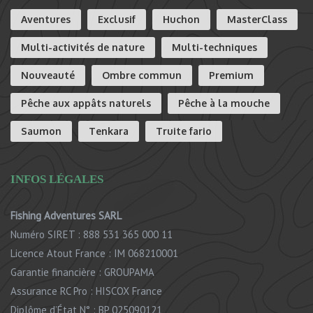
Aventures
Exclusif
Huchon
MasterClass
Multi-activités de nature
Multi-techniques
Nouveauté
Ombre commun
Premium
Pêche aux appâts naturels
Pêche à la mouche
Saumon
Tenkara
Truite fario
INFOS LÉGALES
Fishing Adventures SARL
Numéro SIRET : 888 531 365 000 11
Licence Atout France : IM 068210001
Garantie financière : GROUPAMA
Assurance RC Pro : HISCOX France
Diplôme d’État N° : BP 025090121