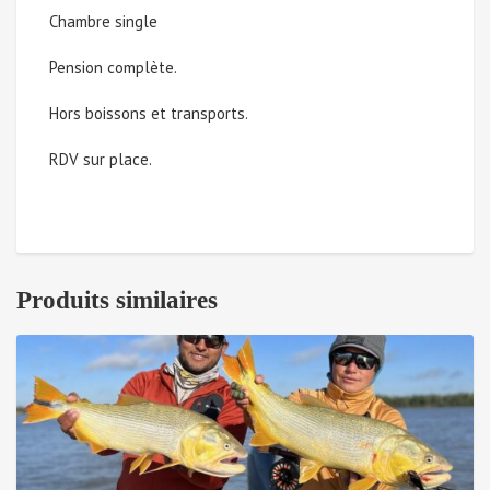
Chambre single
au
Pension complète.
11
Hors boissons et transports.
août
RDV sur place.
2024
(Solde
à
Produits similaires
régler)